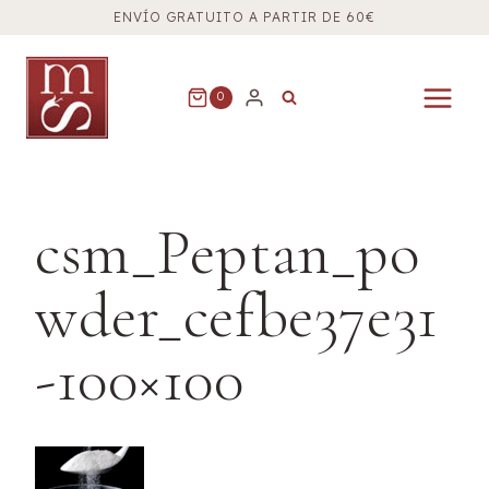
Saltar
ENVÍO GRATUITO A PARTIR DE 60€
al
contenido
0
csm_Peptan_po
wder_cefbe37e31
-100×100