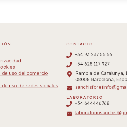
CIÓN
CONTACTO
+34 93 237 55 56
privacidad
+34 628 117 927
cookies
 de uso del comercio
Rambla de Catalunya, 
08008 Barcelona, Espa
 de uso de redes sociales
sanchisforetinfo@gma
LABORATORIO
+34 644446768
laboratoriosanchis@g