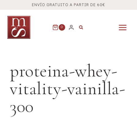
Saltar
ENVÍO GRATUITO A PARTIR DE 60€
al
contenido
0
proteina-whey-
vitality-vainilla-
300