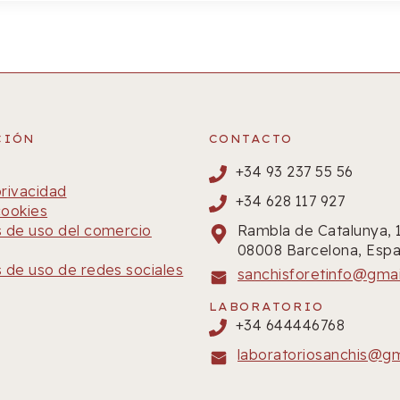
CIÓN
CONTACTO
+34 93 237 55 56
privacidad
+34 628 117 927
cookies
 de uso del comercio
Rambla de Catalunya, 
08008 Barcelona, Espa
 de uso de redes sociales
sanchisforetinfo@gma
LABORATORIO
+34 644446768
laboratoriosanchis@g