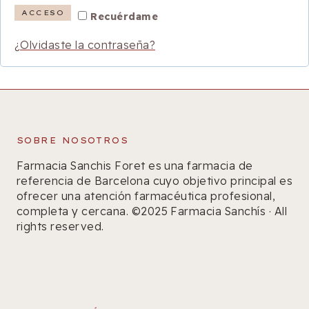
l
ACCESO
Recuérdame
a
i
t
¿Olvidaste la contraseña?
g
o
a
r
t
i
o
o
SOBRE NOSOTROS
r
Farmacia Sanchis Foret es una farmacia de
i
referencia de Barcelona cuyo objetivo principal es
o
ofrecer una atención farmacéutica profesional,
completa y cercana. ©2025 Farmacia Sanchís · All
rights reserved.