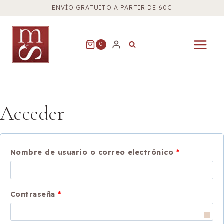
Saltar
ENVÍO GRATUITO A PARTIR DE 60€
al
contenido
0
Acceder
O
Nombre de usuario o correo electrónico
*
b
l
O
Contraseña
*
i
b
g