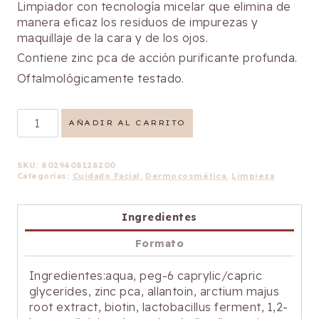
Limpiador con tecnología micelar que elimina de
manera eficaz los residuos de impurezas y
maquillaje de la cara y de los ojos.
Contiene zinc pca de acción purificante profunda.
Oftalmológicamente testado.
Agua
AÑADIR AL CARRITO
Micelar
Purificante
cantidad
SKU:
8029408128200
Categorías:
Cuidado Facial
,
Dermocosmética
,
Limpieza
Ingredientes
Formato
Ingredientes:aqua, peg-6 caprylic/capric
glycerides, zinc pca, allantoin, arctium majus
root extract, biotin, lactobacillus ferment, 1,2-