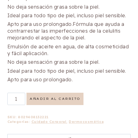
No deja sensación grasa sobre la piel.
Ideal para todo tipo de piel, incluso piel sensible.
Apto para uso prolongado.Fórmula que ayuda a
contrarrestar las imperfecciones de la celulitis
mejorando el aspecto de la piel.
Emulsión de aceite en agua, de alta cosmeticidad
y fácil aplicación.
No deja sensación grasa sobre la piel.
Ideal para todo tipo de piel, incluso piel sensible.
Apto para uso prolongado.
Crema
AÑADIR AL CARRITO
Remodeladora
Corporal
cantidad
SKU:
8029408132221
Categorías:
Cuidado Corporal
,
Dermocosmética