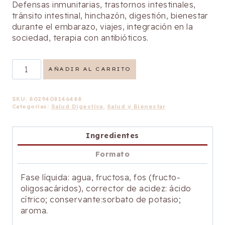
Defensas inmunitarias, ​trastornos intestinales,
tránsito intestinal, hinchazón, digestión, bienestar
durante el embarazo, viajes, integración en la
sociedad, terapia con antibióticos.
Florafluid
AÑADIR AL CARRITO
cantidad
SKU:
8029408146488
Categorías:
Salud Digestiva
,
Salud y Bienestar
Ingredientes
Formato
Fase líquida: agua, fructosa, fos (fructo-
oligosacáridos), corrector de acidez: ácido
cítrico; conservante:sorbato de potasio;
aroma.