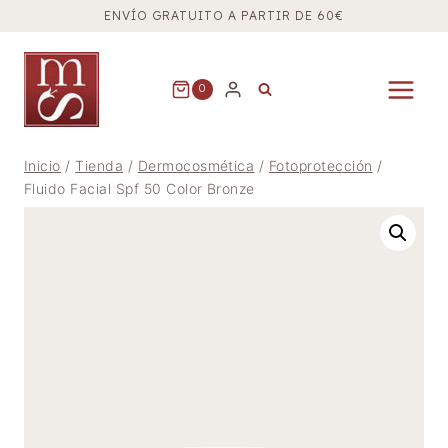
Saltar
ENVÍO GRATUITO A PARTIR DE 60€
al
contenido
0
Inicio
/
Tienda
/
Dermocosmética
/
Fotoprotección
/
Fluido Facial Spf 50 Color Bronze