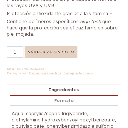
los rayos UVA y UVB.
Protección antioxidante gracias a la vitamina E.
Contiene polímeros específicos
high tech
que
hace que la protección sea eficaz también sobre
piel mojada.
Fluido
AÑADIR AL CARRITO
Facial
Spf
50
SKU:
8029408163553
Categorías:
Dermocosmética
,
Fotoprotección
Color
Bronze
cantidad
Ingredientes
Formato
Aqua, caprylic/capric triglyceride,
diethylamino hydroxybenzoyl hexyl benzoate,
dibutyladipate, phenylbenzimidazole sulfonic