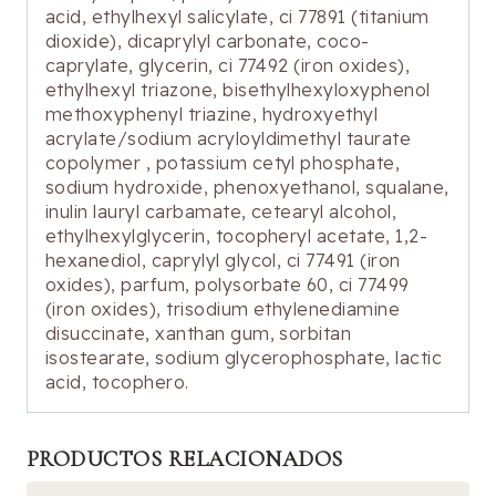
acid, ethylhexyl salicylate, ci 77891 (titanium
dioxide), dicaprylyl carbonate, coco-
caprylate, glycerin, ci 77492 (iron oxides),
ethylhexyl triazone, bisethylhexyloxyphenol
methoxyphenyl triazine, hydroxyethyl
acrylate/sodium acryloyldimethyl taurate
copolymer , potassium cetyl phosphate,
sodium hydroxide, phenoxyethanol, squalane,
inulin lauryl carbamate, cetearyl alcohol,
ethylhexylglycerin, tocopheryl acetate, 1,2-
hexanediol, caprylyl glycol, ci 77491 (iron
oxides), parfum, polysorbate 60, ci 77499
(iron oxides), trisodium ethylenediamine
disuccinate, xanthan gum, sorbitan
isostearate, sodium glycerophosphate, lactic
acid, tocophero.
PRODUCTOS RELACIONADOS