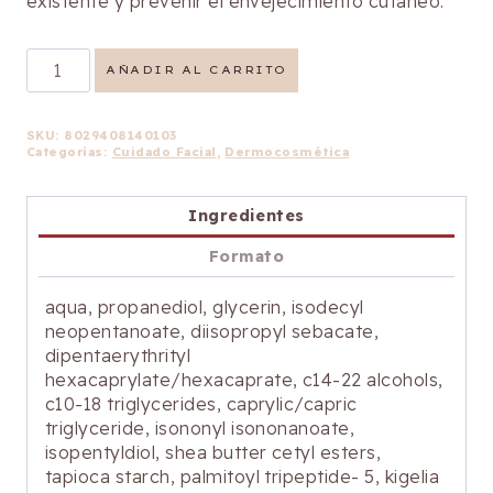
existente y prevenir el envejecimiento cutáneo.
Sérum
AÑADIR AL CARRITO
Lifting
cantidad
SKU:
8029408140103
Categorías:
Cuidado Facial
,
Dermocosmética
Ingredientes
Formato
aqua, propanediol, glycerin, isodecyl
neopentanoate, diisopropyl sebacate,
dipentaerythrityl
hexacaprylate/hexacaprate, c14-22 alcohols,
c10-18 triglycerides, caprylic/capric
triglyceride, isononyl isononanoate,
isopentyldiol, shea butter cetyl esters,
tapioca starch, palmitoyl tripeptide- 5, kigelia