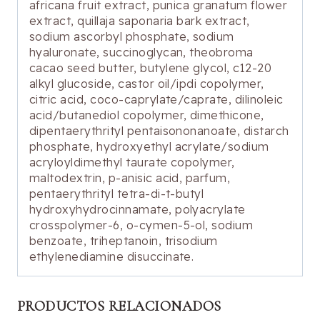
africana fruit extract, punica granatum flower
extract, quillaja saponaria bark extract,
sodium ascorbyl phosphate, sodium
hyaluronate, succinoglycan, theobroma
cacao seed butter, butylene glycol, c12-20
alkyl glucoside, castor oil/ipdi copolymer,
citric acid, coco-caprylate/caprate, dilinoleic
acid/butanediol copolymer, dimethicone,
dipentaerythrityl pentaisononanoate, distarch
phosphate, hydroxyethyl acrylate/sodium
acryloyldimethyl taurate copolymer,
maltodextrin, p-anisic acid, parfum,
pentaerythrityl tetra-di-t-butyl
hydroxyhydrocinnamate, polyacrylate
crosspolymer-6, o-cymen-5-ol, sodium
benzoate, triheptanoin, trisodium
ethylenediamine disuccinate.
PRODUCTOS RELACIONADOS