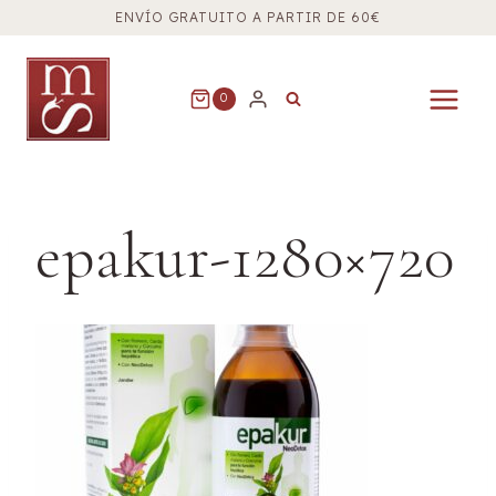
Saltar
ENVÍO GRATUITO A PARTIR DE 60€
al
contenido
0
epakur-1280×720