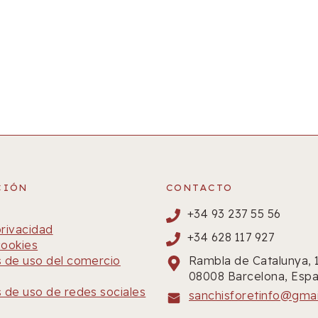
CIÓN
CONTACTO
+34 93 237 55 56
privacidad
+34 628 117 927
cookies
 de uso del comercio
Rambla de Catalunya, 
08008 Barcelona, Espa
 de uso de redes sociales
sanchisforetinfo@gma