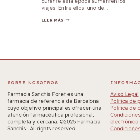
durante esta época aumenten los
viajes. Entre ellos, uno de…
VUELO
LEER MÁS
DE
LARGA
DURACIÓN
SIN
NERVIOS
SOBRE NOSOTROS
INFORMA
Farmacia Sanchis Foret es una
Aviso Legal
farmacia de referencia de Barcelona
Política de 
cuyo objetivo principal es ofrecer una
Política de 
atención farmacéutica profesional,
Condiciones
completa y cercana. ©2025 Farmacia
electrónico
Sanchís · All rights reserved.
Condiciones