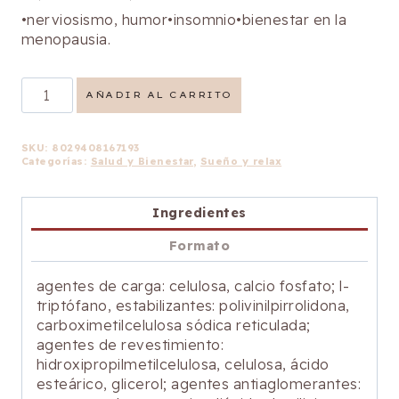
•nerviosismo, humor•insomnio•bienestar en la
menopausia.
Melatonina
AÑADIR AL CARRITO
Complex
cantidad
SKU:
8029408167193
Categorías:
Salud y Bienestar
,
Sueño y relax
Ingredientes
Formato
agentes de carga: celulosa, calcio fosfato; l-
triptófano, estabilizantes: polivinilpirrolidona,
carboximetilcelulosa sódica reticulada;
agentes de revestimiento:
hidroxipropilmetilcelulosa, celulosa, ácido
esteárico, glicerol; agentes antiaglomerantes: